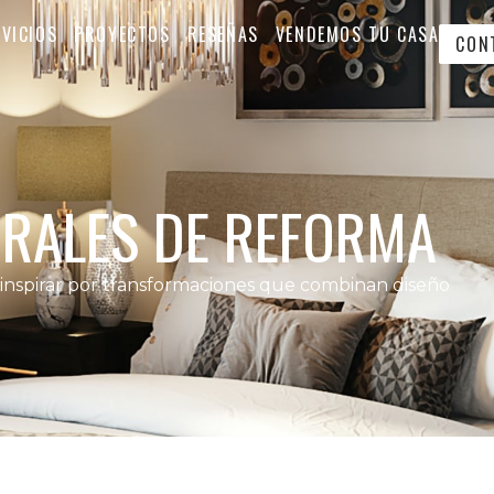
VICIOS
PROYECTOS
RESEÑAS
VENDEMOS TU CASA
CON
GRALES DE REFORMA
 inspirar por transformaciones que combinan diseño